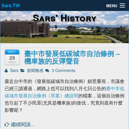
Sars.TW
MENU
Sars' History
About
Privacy Policy
Terms of Service
臺中市發展低碳城市自治條例 –
DEC
28
機車族的反彈聲音
2013
Sars
新聞雜感
3 Comments
最近台中市的《發展低碳城市自治條例》頗受重視，市議會
已經三讀通過，網路上也可以找到八月七日公告的
臺中市低
碳城市發展自治條例（草案）總說明
的檔案，這個自治條例
也引起了不少民眾(尤其是機車族)的撻伐，究竟到底有什麼
影響呢？
繼續閱讀...