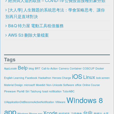
經濟與人道的取捨 – COVID-19 公費疫苗接種對象分類
[大人學] 人生難題的系統思考法：學會策略思考、讓你
別再只是直球對決
B&Q 特力屋 電動工具租借服務
AWS S3 刪除大量檔案
Tags
Belp
AppLocale
blog
BRT
Call-to-Action
Camera
Container
COSCUP
Docker
iOS
Linux
English Learning
Facebook
Hackathon
Heroes Charge
lock screen
Material Design
microsoft
Moedict
Non-Unicode Software
office
Online Course
Pinewave
Plurk8
Siri
Taichung
toast notification
TutorABC
Windows 8
UIApplicationDidBecomeActiveNotification
VMware
app
Xcode
台中
Windows Phone app
低碳城市
刀塔傳奇
商標法
大眾