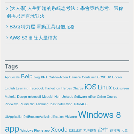
[大人學] 人生難題的系統思考法：學會策略思考、讓你
別再只是直球對決
B&Q 特力屋 電動工具租借服務
AWS S3 刪除大量檔案
Tags
Belp
AppLocale
blog
BRT
Call-to-Action
Camera
Container
COSCUP
Docker
iOS
Linux
English Learning
Facebook
Hackathon
Heroes Charge
lock screen
Material Design
microsoft
Moedict
Non-Unicode Software
office
Online Course
Pinewave
Plurk8
Siri
Taichung
toast notification
TutorABC
Windows 8
UIApplicationDidBecomeActiveNotification
VMware
app
Xcode
台中
Windows Phone app
低碳城市
刀塔傳奇
商標法
大眾