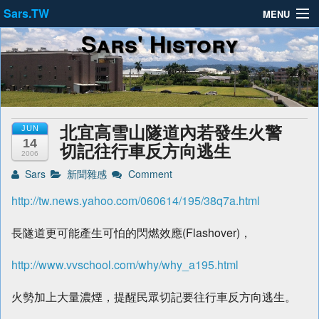
Sars.TW
MENU
Sars' History
About
Privacy Policy
Terms of Service
北宜高雪山隧道內若發生火警
JUN
14
切記往行車反方向逃生
2006
Sars
新聞雜感
Comment
http://tw.news.yahoo.com/060614/195/38q7a.html
長隧道更可能產生可怕的閃燃效應(Flashover)，
http://www.vvschool.com/why/why_a195.html
火勢加上大量濃煙，提醒民眾切記要往行車反方向逃生。