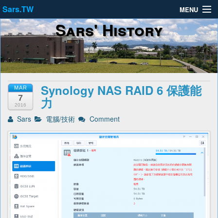
Sars.TW
MENU
Sars' History
About
Privacy Policy
Terms of Service
Synology NAS RAID 6 保護能
MAR
7
力
2016
Sars
電腦/技術
Comment