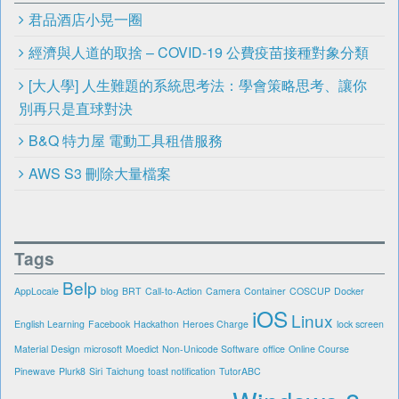
君品酒店小晃一圈
經濟與人道的取捨 – COVID-19 公費疫苗接種對象分類
[大人學] 人生難題的系統思考法：學會策略思考、讓你
別再只是直球對決
B&Q 特力屋 電動工具租借服務
AWS S3 刪除大量檔案
Tags
Belp
AppLocale
blog
BRT
Call-to-Action
Camera
Container
COSCUP
Docker
iOS
Linux
English Learning
Facebook
Hackathon
Heroes Charge
lock screen
Material Design
microsoft
Moedict
Non-Unicode Software
office
Online Course
Pinewave
Plurk8
Siri
Taichung
toast notification
TutorABC