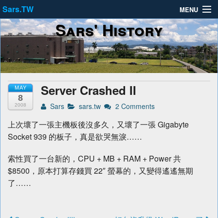
Sars.TW
MENU
Sars' History
About
Privacy Policy
Terms of Service
Server Crashed II
MAY
8
Sars
sars.tw
2 Comments
2008
上次壞了一張主機板後沒多久，又壞了一張 Gigabyte
Socket 939 的板子，真是欲哭無淚……
索性買了一台新的，CPU + MB + RAM + Power 共
$8500，原本打算存錢買 22″ 螢幕的，又變得遙遙無期
了……