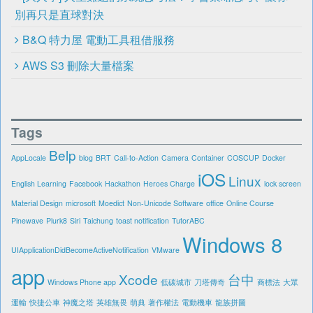
別再只是直球對決
B&Q 特力屋 電動工具租借服務
AWS S3 刪除大量檔案
Tags
Belp
AppLocale
blog
BRT
Call-to-Action
Camera
Container
COSCUP
Docker
iOS
Linux
English Learning
Facebook
Hackathon
Heroes Charge
lock screen
Material Design
microsoft
Moedict
Non-Unicode Software
office
Online Course
Pinewave
Plurk8
Siri
Taichung
toast notification
TutorABC
Windows 8
UIApplicationDidBecomeActiveNotification
VMware
app
Xcode
台中
Windows Phone app
低碳城市
刀塔傳奇
商標法
大眾
運輸
快捷公車
神魔之塔
英雄無畏
萌典
著作權法
電動機車
龍族拼圖