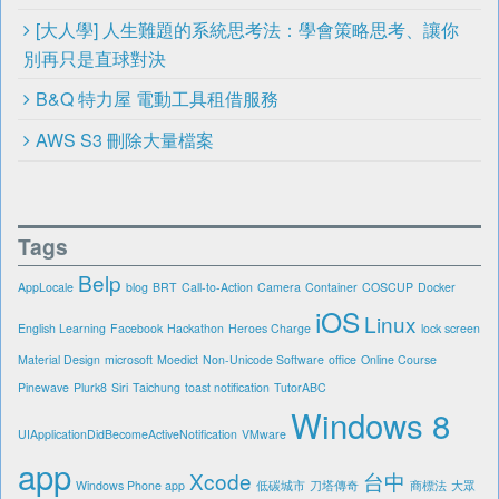
[大人學] 人生難題的系統思考法：學會策略思考、讓你
別再只是直球對決
B&Q 特力屋 電動工具租借服務
AWS S3 刪除大量檔案
Tags
Belp
AppLocale
blog
BRT
Call-to-Action
Camera
Container
COSCUP
Docker
iOS
Linux
English Learning
Facebook
Hackathon
Heroes Charge
lock screen
Material Design
microsoft
Moedict
Non-Unicode Software
office
Online Course
Pinewave
Plurk8
Siri
Taichung
toast notification
TutorABC
Windows 8
UIApplicationDidBecomeActiveNotification
VMware
app
Xcode
台中
Windows Phone app
低碳城市
刀塔傳奇
商標法
大眾