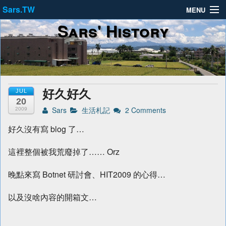
Sars.TW
MENU
Sars' History
About
Privacy Policy
Terms of Service
好久好久
JUL
20
Sars
生活札記
2 Comments
2009
好久沒有寫 blog 了…
這裡整個被我荒廢掉了…… Orz
晚點來寫 Botnet 研討會、HIT2009 的心得…
以及沒啥內容的開箱文…